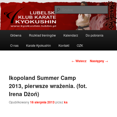
Przeskocz
Karate Kyokushin w Lublinie – sztuki walki
do
Szuka
tekstu
Lubelski Klub Karate Kyokushin
Główne
Główna
Rozkład treningów
Kalendarz
Do pobrania
menu
O nas
Karate Kyokushin
Kontakt
OZK
Zobacz
←
Wstecz
Następny
→
wpisy
Ikopoland Summer Camp
2013, pierwsze wrażenia. (fot.
Irena Dżoń)
Opublikowany
16 sierpnia 2013
przez
ks