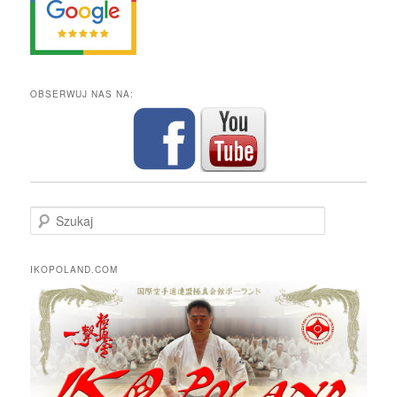
OBSERWUJ NAS NA:
S
z
u
k
IKOPOLAND.COM
a
j